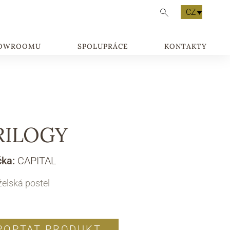
CZ
HOWROOMU
SPOLUPRÁCE
KONTAKTY
RILOGY
čka:
CAPITAL
elská postel
POPTAT PRODUKT