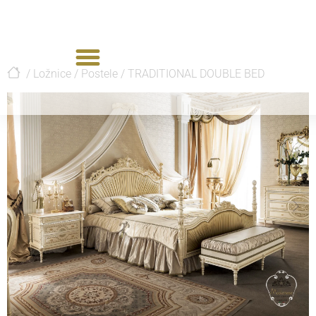
/
Ložnice
/
Postele
/
TRADITIONAL DOUBLE BED