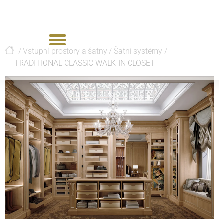
/
Vstupní prostory a šatny
/
Šatní systémy
/
TRADITIONAL CLASSIC WALK-IN CLOSET