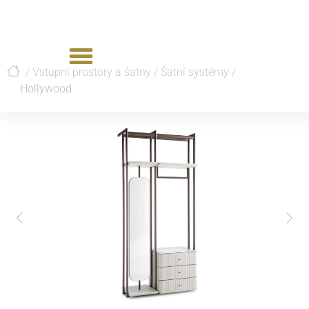
/
Vstupní prostory a šatny
/
Šatní systémy
/
Hollywood