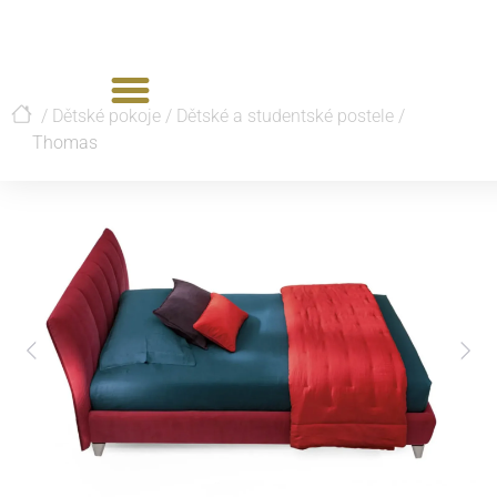
/
Dětské pokoje
/
Dětské a studentské postele
/
Thomas