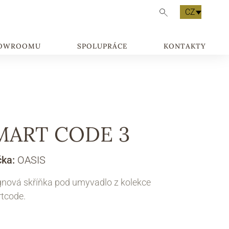
CZ
HOWROOMU
SPOLUPRÁCE
KONTAKTY
MART CODE 3
čka:
OASIS
gnová skříňka pod umyvadlo z kolekce
tcode.