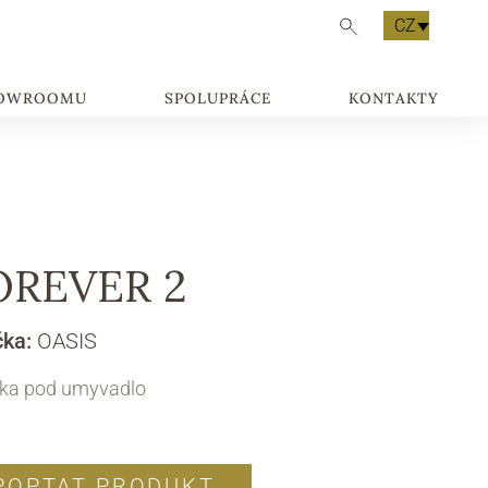
CZ
HOWROOMU
SPOLUPRÁCE
KONTAKTY
OREVER 2
čka:
OASIS
ňka pod umyvadlo
POPTAT PRODUKT