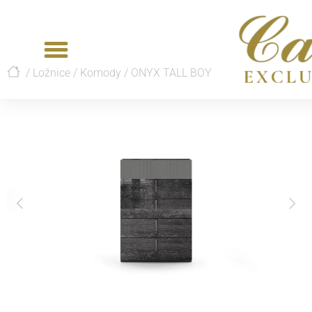
/
Ložnice
/
Komody
/
ONYX TALL BOY