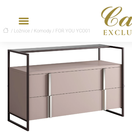
/
Ložnice
/
Komody
/
FOR YOU YCO01