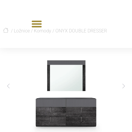
/
Ložnice
/
Komody
/
ONYX DOUBLE DRESSER