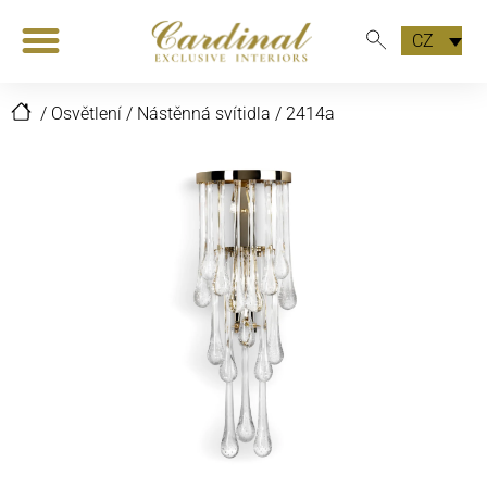
CZ
/
Osvětlení
/
Nástěnná svítidla
/
2414a