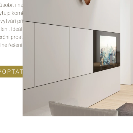
působit i na zakázkové barvy Oty. MoMa
tuje kombinaci přímého a difuzního světla,
 vytváří příjemnou atmosféru a rovnoměrné
lení. Ideální volba pro moderní obytné i
ční prostory, kde se hledá stylové a flexibilní
lné řešení.
POPTAT PRODUKT