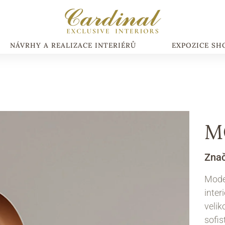
NÁVRHY A REALIZACE INTERIÉRŮ
EXPOZICE S
M
Zna
Moder
inter
velik
sofis