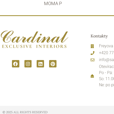
MOMA P
Kontakty
Freyova
+420 77
info@sa
Otevírac
Po - Pá:
So: 11.0
Ne: po 
© 2025 ALL RIGHTS RESERVED​