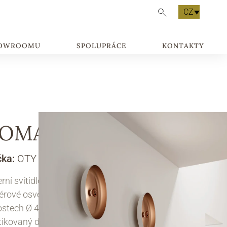
CZ
HOWROOMU
SPOLUPRÁCE
KONTAKTY
OMA P
čka:
OTY LIGHT
ní svítidlo MoMa je univerzální řešení pro
iérové osvětlení, dostupné v několika verzích a
ostech Ø 40 a 60 cm. Elegantní a
tikovaný design v lakovaném hliníku lze