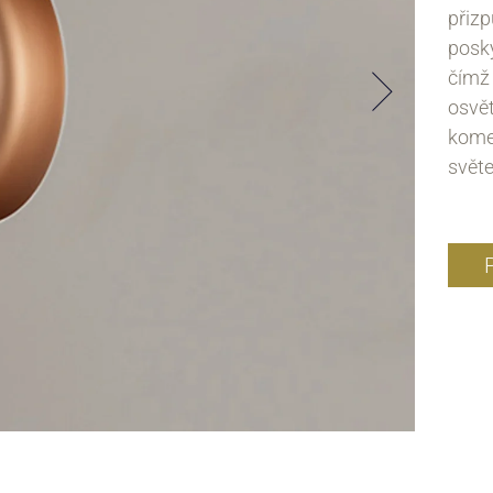
přiz
posky
čímž
osvět
komer
světe