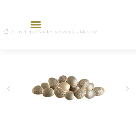
/
Osvětlení
/
Nástěnná svítidla
/
Mastery