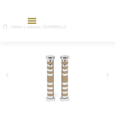
/
Relax a zábava
/
DUMBBELLS