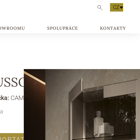
CZ
HOWROOMU
SPOLUPRÁCE
KONTAKTY
USSO
čka:
CAMELGROUP
na
POPTAT PRODUKT