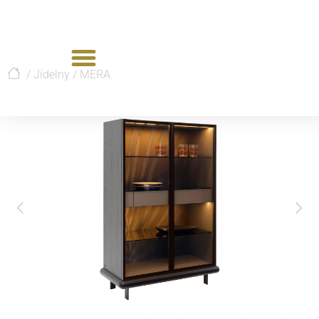
/
Jídelny
/
MERA