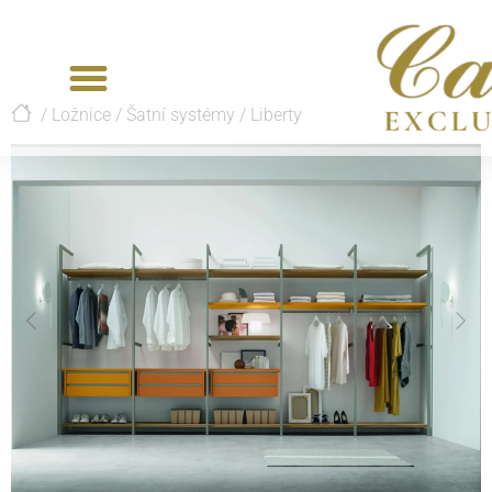
/
Ložnice
/
Šatní systémy
/
Liberty