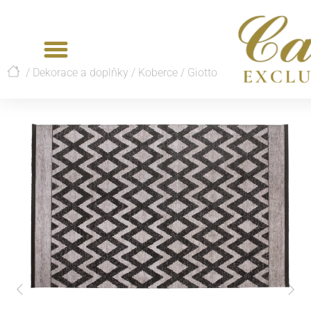
/
Dekorace a doplňky
/
Koberce
/
Giotto