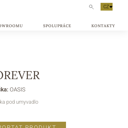
CZ
HOWROOMU
SPOLUPRÁCE
KONTAKTY
OREVER
čka:
OASIS
ňka pod umyvadlo
POPTAT PRODUKT