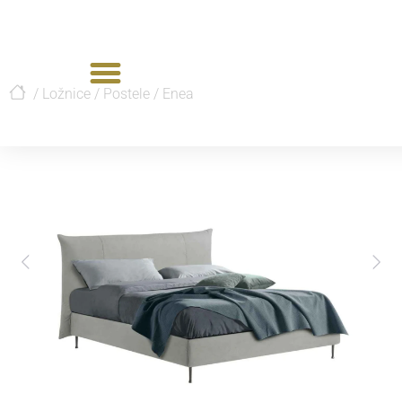
/
Ložnice
/
Postele
/
Enea