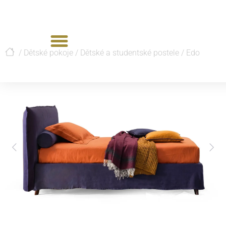
/
Dětské pokoje
/
Dětské a studentské postele
/
Edo