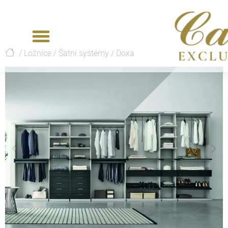
/
Ložnice
/
Šatní systémy
/
Doxa