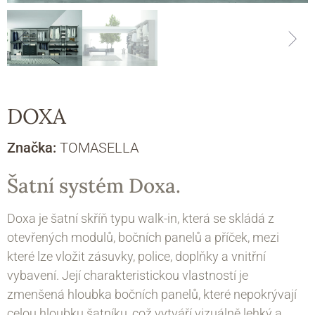
DOXA
Značka:
TOMASELLA
Šatní systém Doxa.
Doxa je šatní skříň typu walk-in, která se skládá z
otevřených modulů, bočních panelů a příček, mezi
které lze vložit zásuvky, police, doplňky a vnitřní
vybavení. Její charakteristickou vlastností je
zmenšená hloubka bočních panelů, které nepokrývají
celou hloubku šatníku, což vytváří vizuálně lehký a