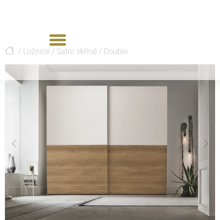
/
Ložnice
/
Šatní skříně
/
Double