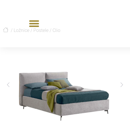
/
Ložnice
/
Postele
/
Clio