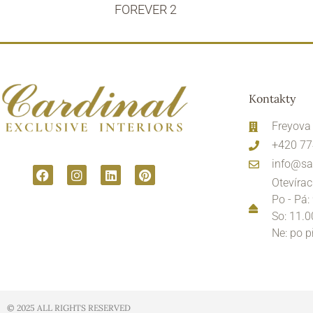
FOREVER 2
Kontakty
Freyova
+420 77
info@sa
Otevírac
Po - Pá:
So: 11.0
Ne: po 
© 2025 ALL RIGHTS RESERVED​