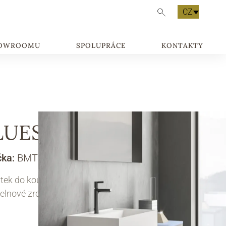
CZ
HOWROOMU
SPOLUPRÁCE
KONTAKTY
LUES 4.16
čka:
BMT
tek do koupelny. Skříňka pod umyvadlo.
elnové zrcadlo.