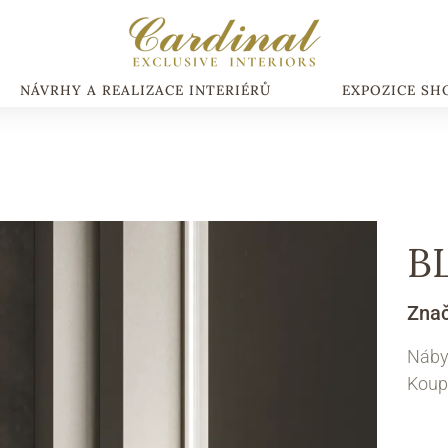
NÁVRHY A REALIZACE INTERIÉRŮ
EXPOZICE S
B
Zna
Náby
Koup