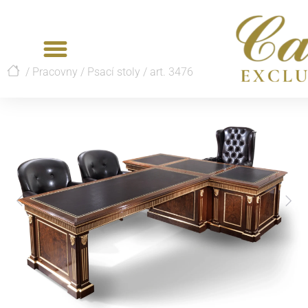
/
Pracovny
/
Psací stoly
/
art. 3476