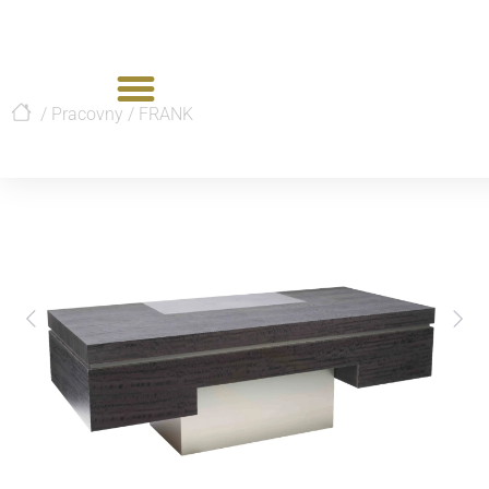
/
Pracovny
/
FRANK