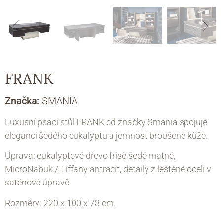
FRANK
Značka:
SMANIA
Luxusní psací stůl FRANK od značky Smania spojuje
eleganci šedého eukalyptu a jemnost broušené kůže.
Úprava: eukalyptové dřevo frisè šedé matné,
MicroNabuk / Tiffany antracit, detaily z leštěné oceli v
saténové úpravě
Rozměry: 220 х 100 х 78 cm.