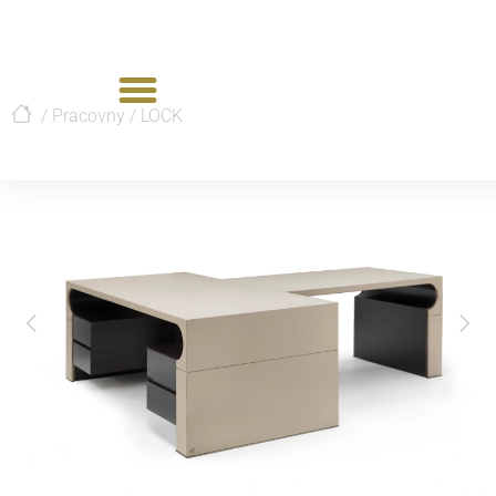
/
Pracovny
/
LOCK