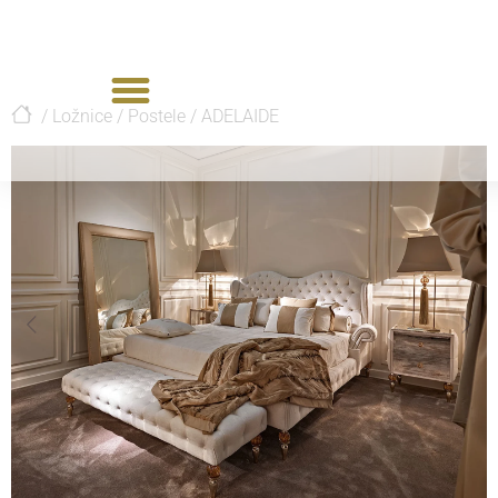
/
Ložnice
/
Postele
/
ADELAIDE