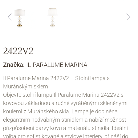
2422V2
Značka:
IL PARALUME MARINA
Il Paralume Marina 2422V2 – Stolní lampa s
Muránským sklem
Objevte stolní lampu Il Paralume Marina 2422V2 s
kovovou základnou a ručně vyráběnými skleněnými
koulemi z Muránského skla. Lampa je doplněna
elegantním hedvábným stínidlem a nabízí možnost
přizpůsobení barvy kovu a materiálu stínidla. Ideální
volba pro sofistikované a stylové interiéry, přináší do