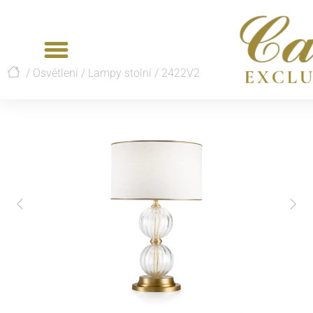
/
Osvětlení
/
Lampy stolní
/
2422V2