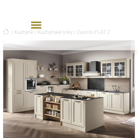
/
Kuchyně
/
Kuchyňské linky
/
Zacinto FLAT 2