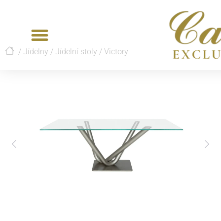
/
Jídelny
/
Jídelní stoly
/
Victory