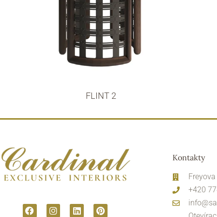
FLINT 2
Kontakty
Freyova
+420 77
info@sa
Otevírac