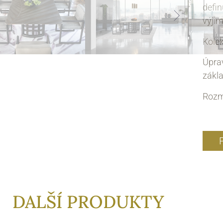
defin
výjim
Kole
Úpra
zákl
Rozm
DALŠÍ PRODUKTY