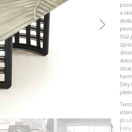
pozo
a sk
dodáv
pevná
Stůl 
zprac
detai
dokon
stru
harmo
Díky
jídel
Tento
inter
dlou
nábyt