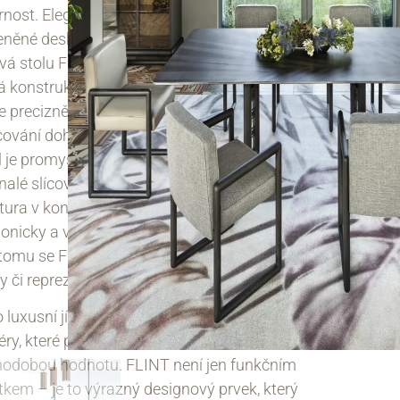
rnost. Elegantní kombinace masivního dřeva
leněné desky s jemným dekorativním detailem
á stolu FLINT vizuální lehkost, zatímco
 konstrukce zaručuje dlouhou životnost.
je precizně vyroben v Itálii, kde na jeho
ování dohlížejí zkušení řemeslníci. Každý
l je promyšlený – od tvaru podnože až po
alé slícování materiálů. Přírodní dřevěná
ktura v kontrastu s moderním sklem působí
nicky a vytváří sofistikovaný vizuální efekt.
 tomu se FLINT snadno stává dominantou
ny či reprezentativního prostoru.
 luxusní jídelní stůl je ideální volbou pro
iéry, které preferují originální design, kvalitu a
hodobou hodnotu. FLINT není jen funkčním
kem – je to výrazný designový prvek, který