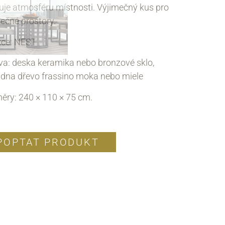
uje atmosféru místnosti. Výjimečný kus pro
ečné prostory.
kce: NEST
va: deska keramika nebo bronzové sklo,
adna dřevo frassino moka nebo miele
ěry: 240 × 110 × 75 cm.
POPTAT PRODUKT