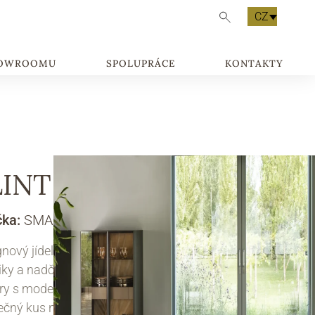
CZ
HOWROOMU
SPOLUPRÁCE
KONTAKTY
INT 1
čka:
SMANIA
nový jídelní stůl FLINT je symbolem kvality,
iky a nadčasového designu. Spojuje přírodní
ry s moderní geometrií, díky čemuž vzniká
ečný kus nábytku, který okamžitě přitáhne