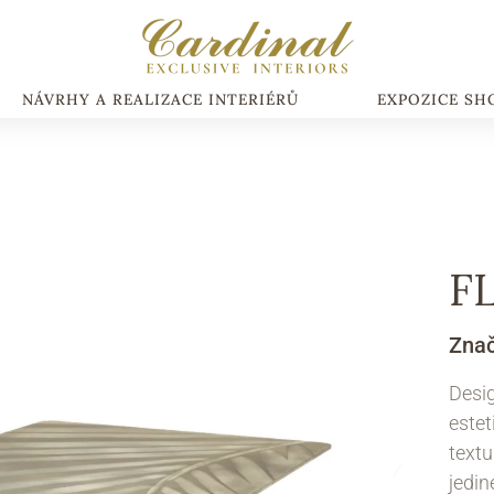
NÁVRHY A REALIZACE INTERIÉRŮ
EXPOZICE S
FL
Zna
Desig
estet
textu
jedin