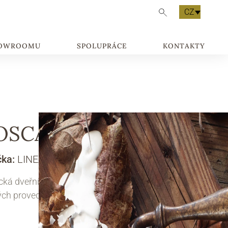
CZ
HOWROOMU
SPOLUPRÁCE
KONTAKTY
OSCA
čka:
LINEA CALI
cká dveřní klika Tosca je dostupná v několika
ých provedeních.