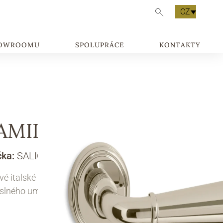
CZ
HOWROOMU
SPOLUPRÁCE
KONTAKTY
AMILTON 1
čka:
SALICE PAOLO
ové italské kliky HAMILTON jsou symbolem
lného umění Made in Italy.