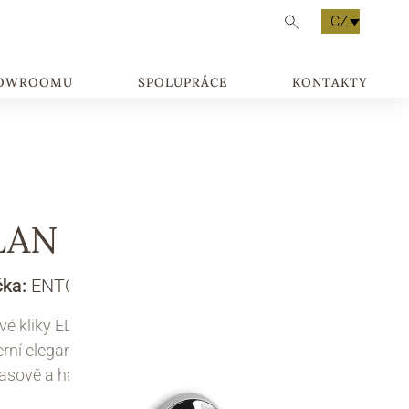
CZ
HOWROOMU
SPOLUPRÁCE
KONTAKTY
LAN
čka:
ENTO
vé kliky ELAN přinášejí do interiéru lehkost a
ní eleganci. Jejich subtilní tvar působí
asově a harmonicky.