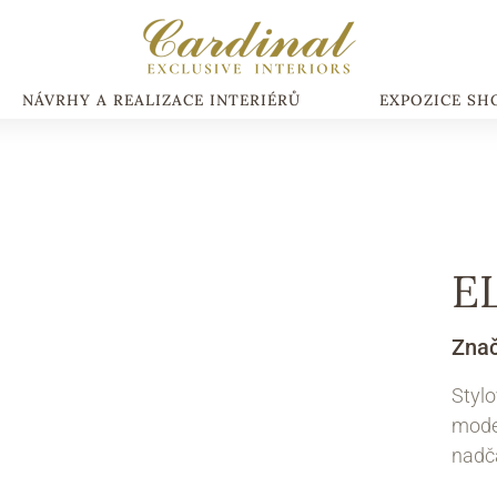
NÁVRHY A REALIZACE INTERIÉRŮ
EXPOZICE S
E
Zna
Stylo
moder
nadč