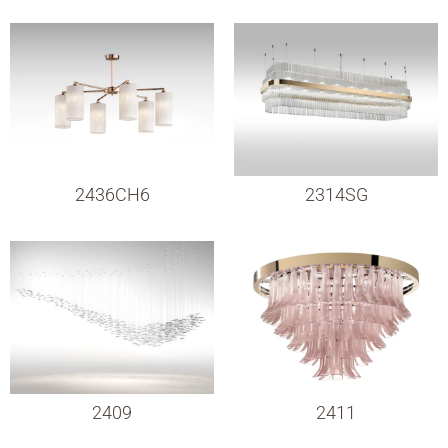
2436CH6
2314SG
2409
2411