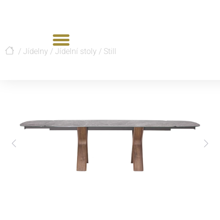
/
Jídelny
/
Jídelní stoly
/
Still