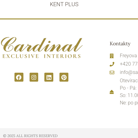
KENT PLUS
Kontakty
Freyova
+420 77
info@sa
Otevírac
Po - Pá:
So: 11.0
Ne: po 
© 2025 ALL RIGHTS RESERVED​