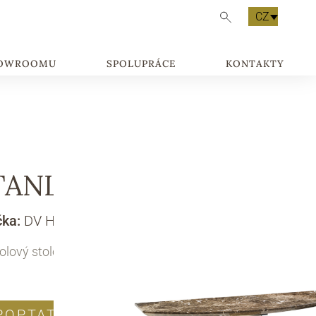
CZ
HOWROOMU
SPOLUPRÁCE
KONTAKTY
TANLEY
čka:
DV HOME COLLECTION
olový stolek
POPTAT PRODUKT