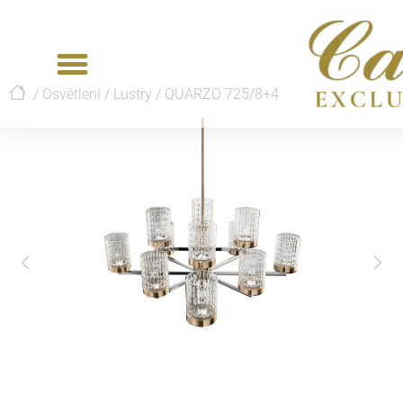
/
Osvětlení
/
Lustry
/
QUARZO 725/8+4