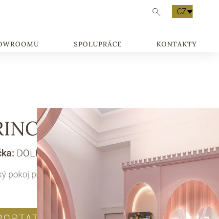
CZ
HOWROOMU
SPOLUPRÁCE
KONTAKTY
RINCESS MATILDE
čka:
DOLFI
ý pokoj pro princezny
POPTAT PRODUKT