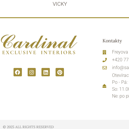
VICKY
Kontakty
Freyova
+420 77
info@sa
Otevírac
Po - Pá:
So: 11.0
Ne: po 
© 2025 ALL RIGHTS RESERVED​