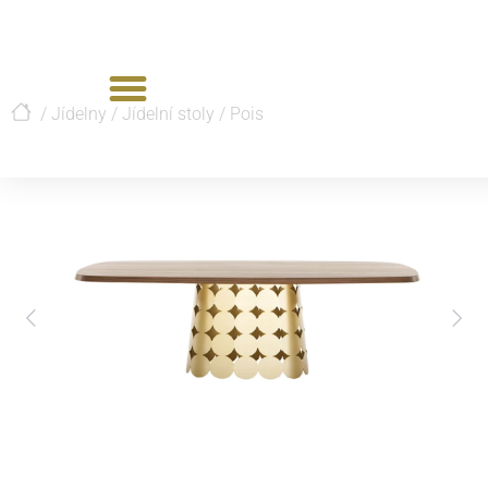
/
Jídelny
/
Jídelní stoly
/
Pois