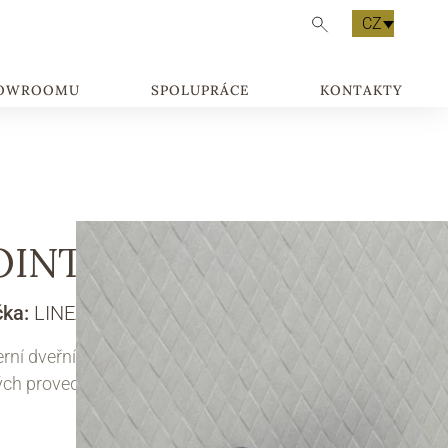
CZ
HOWROOMU
SPOLUPRÁCE
KONTAKTY
OINT
čka:
LINEA CALI
ní dveřní klika Point je dostupná v několika
ých provedeních.