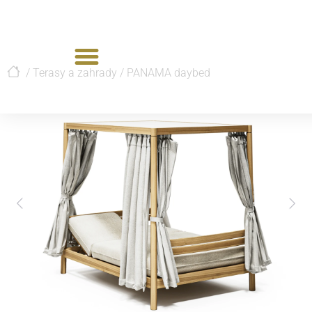
/
Terasy a zahrady
/
PANAMA daybed