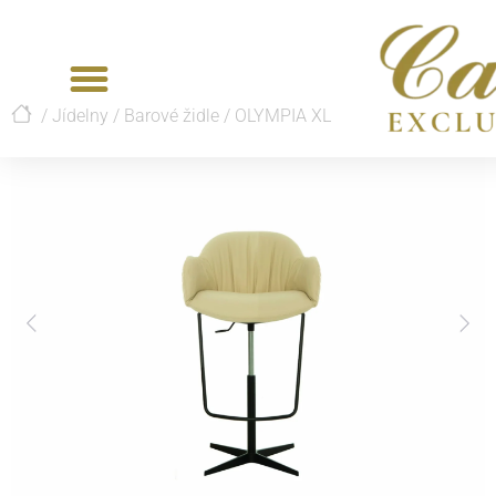
/
Jídelny
/
Barové židle
/
OLYMPIA XL