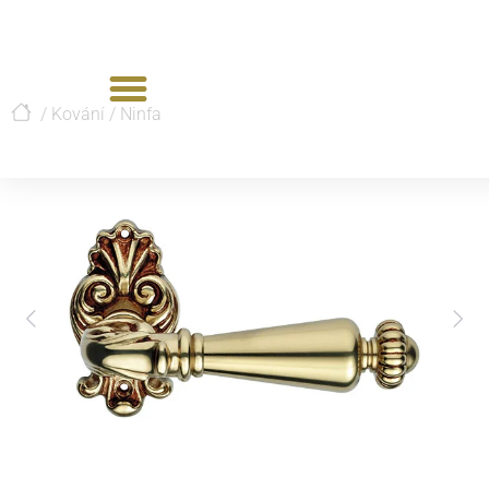
/
Kování
/
Ninfa