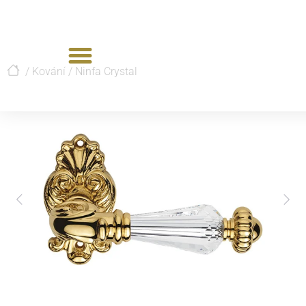
/
Kování
/
Ninfa Crystal