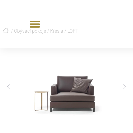
/
Obývací pokoje
/
Křesla
/
LOFT