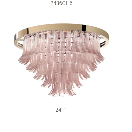
2436CH6
2411