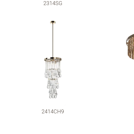
2314SG
2414CH9