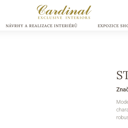
NÁVRHY A REALIZACE INTERIÉRŮ
EXPOZICE S
S
Zna
Moder
chara
robus