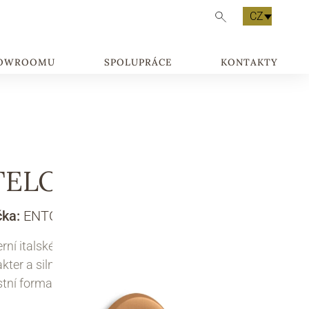
CZ
HOWROOMU
SPOLUPRÁCE
KONTAKTY
TELO 1
čka:
ENTO
ní italské kliky STELO mají osobitý
kter a silný design. Geometrické linie a
tní forma dodávají dveřím energii i eleganci.